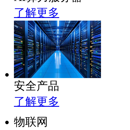
了解更多
安全产品
了解更多
物联网