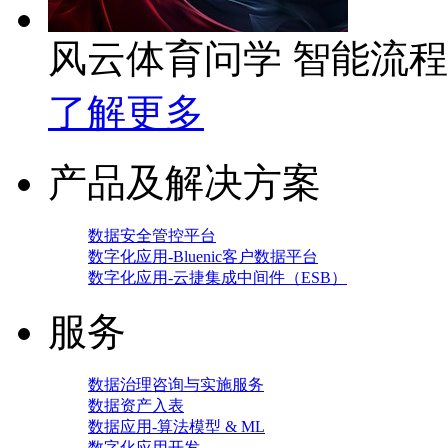
风云体育问学 智能流
了解更多
产品及解决方案
数据安全管控平台
数字化应用-Bluenic客户数据平台
数字化应用-云捷集成中间件（ESB）
服务
数据治理咨询与实施服务
数据资产入表
数据应用-算法模型 & ML
数字化应用开发