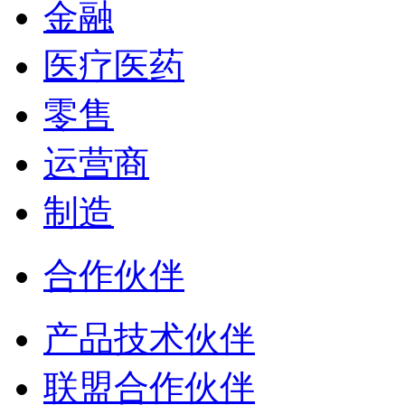
金融
医疗医药
零售
运营商
制造
合作伙伴
产品技术伙伴
联盟合作伙伴