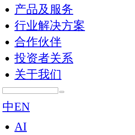
产品及服务
行业解决方案
合作伙伴
投资者关系
关于我们
中
EN
AI