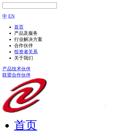
中
EN
首页
产品及服务
行业解决方案
合作伙伴
投资者关系
关于我们
产品技术伙伴
联盟合作伙伴
首页