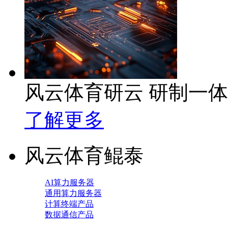
风云体育研云 研制一
了解更多
风云体育鲲泰
AI算力服务器
通用算力服务器
计算终端产品
数据通信产品