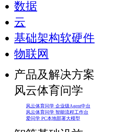
数据
云
基础架构软硬件
物联网
产品及解决方案
风云体育问学
风云体育问学 企业级Agent中台
风云体育问学 智能流程工作台
爱问学 PC本地部署大模型